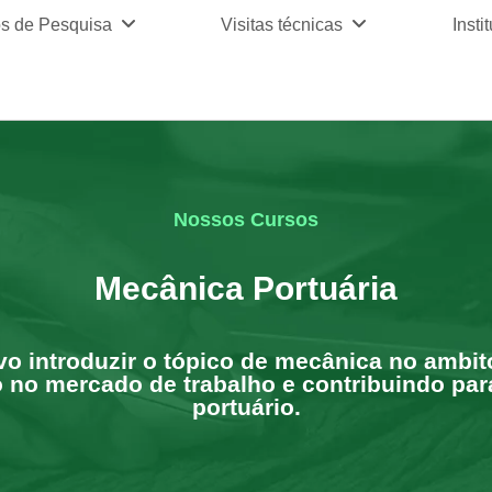
os de Pesquisa
Visitas técnicas
Insti
Nossos Cursos
Mecânica Portuária
o introduzir o tópico de mecânica no ambit
 no mercado de trabalho e contribuindo para
portuário.