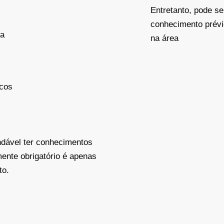
Entretanto, pode se
conhecimento prévi
va
na área
icos
.
ndável ter conhecimentos
nte obrigatório é apenas
to.