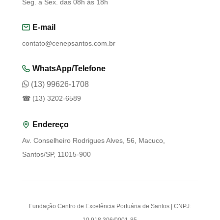
Seg. a Sex. das 08h às 18h
E-mail
contato@cenepsantos.com.br
WhatsApp/Telefone
(13) 99626-1708
☎ (13) 3202-6589
Endereço
Av. Conselheiro Rodrigues Alves, 56, Macuco,
Santos/SP, 11015-900
Fundação Centro de Excelência Portuária de Santos | CNPJ:
10.918.306/0001-85